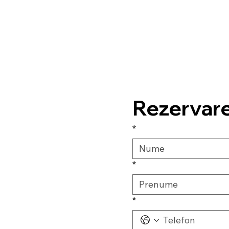
Rezervar
*
*
*