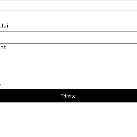
lui
ent
r
Trimite