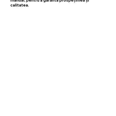
manual, pentru a garanta prospețimea și
calitatea.